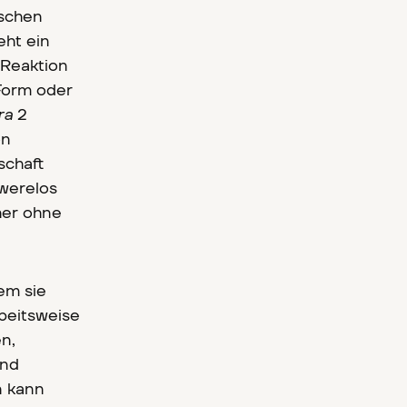
ischen
eht ein
 Reaktion
Form oder
ra
2
on
schaft
hwerelos
her ohne
em sie
beitsweise
en,
und
n kann