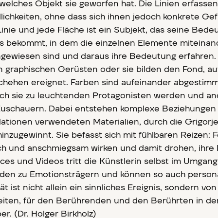
welches Objekt sie geworfen hat. Die Linien erfassen
lichkeiten, ohne dass sich ihnen jedoch konkrete Gef
inie und jede Fläche ist ein Subjekt, das seine Bede
es bekommt, in dem die einzelnen Elemente miteinan
ngewiesen sind und daraus ihre Bedeutung erfahren.
n graphischen Gerüsten oder sie bilden den Fond, au
chehen ereignet. Farben sind aufeinander abgestimm
ch sie zu leuchtenden Protagonisten werden und an
uschauern. Dabei entstehen komplexe Beziehungen
llationen verwendeten Materialien, durch die Grigorj
inzugewinnt. Sie befasst sich mit fühlbaren Reizen: F
ch und anschmiegsam wirken und damit drohen, ihre
ces und Videos tritt die Künstlerin selbst im Umgang
erden zu Emotionsträgern und können so auch persona
ät ist nicht allein ein sinnliches Ereignis, sondern von
iten, für den Berührenden und den Berührten in de
. (Dr. Holger Birkholz)