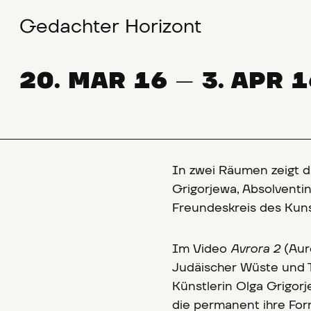
Gedachter Horizont
20. MAR 16
3. APR 
—
In zwei Räumen zeigt d
Grigorjewa, Absolvent
Freundeskreis des Kunst
Im Video
Avrora 2
(Aur
Judäischer Wüste und T
Künstlerin Olga Grigorj
die permanent ihre For