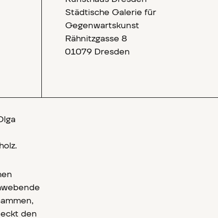
Städtische Galerie für
Gegenwartskunst
Rähnitzgasse 8
01079 Dresden
Olga
holz.
hen
schwebende
usammen,
deckt den