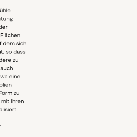
ühle
utung
der
 Flächen
f dem sich
t, so dass
dere zu
 auch
ewa eine
olien
 Form zu
 mit ihren
lisiert
r